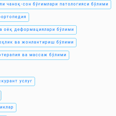
ли чаноқ-сон бўғимлари патологияси бўлими
оортопедия
а оёқ деформациялари бўлими
оҳлик ва жонлантириш бўлими
отерапия ва массаж бўлими
курант услуг
иклар