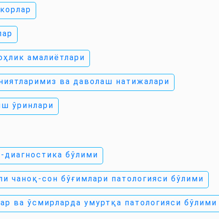
корлар
лар
оҳлик амалиётлари
ниятларимиз ва даволаш натижалари
иш ўринлари
-диагностика бўлими
ли чаноқ-сон бўғимлари патологияси бўлими
ар ва ўсмирларда умуртқа патологияси бўлими