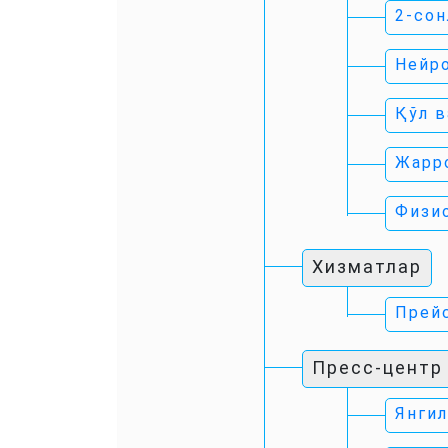
2-сон
Нейр
Қўл в
Жарр
Физи
Хизматлар
Прейс
Пресс-центр
Янгил