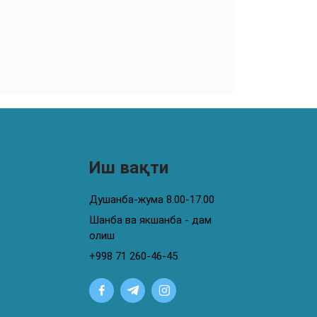
Иш вақти
Душанба-жума 8.00-17.00
Шанба ва якшанба - дам
олиш
+998 71 260-46-45