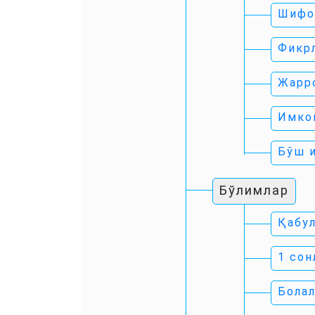
Шифо
Фикр
Жарр
Имко
Бўш 
Бўлимлар
Қабул
1 сон
Болал