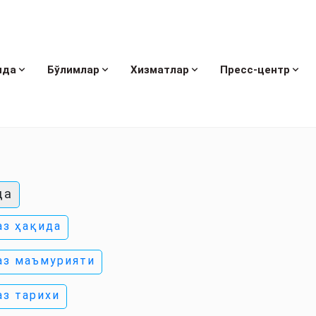
ида
Бўлимлар
Хизматлар
Пресс-центр
да
аз ҳақида
аз маъмурияти
аз тарихи