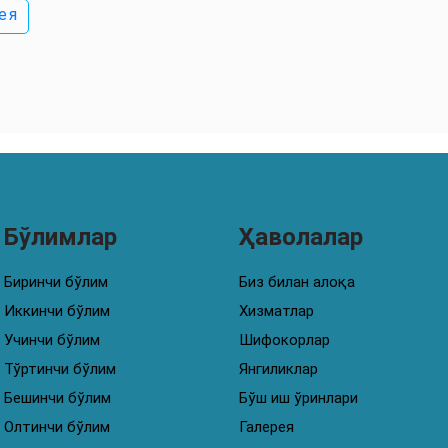
ея
Бўлимлар
Ҳаволалар
Биринчи бўлим
Биз билан алоқа
Иккинчи бўлим
Хизматлар
Учинчи бўлим
Шифокорлар
Тўртинчи бўлим
Янгиликлар
Бешинчи бўлим
Бўш иш ўринлари
Олтинчи бўлим
Галерея