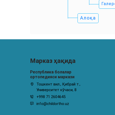
Галер
Алоқа
Марказ ҳақида
Республика болалар
ортопедияси маркази
Тошкент вил., Қибрай т.,
Университет кўчаси, 8
+998 71 2604645
info@childortho.uz