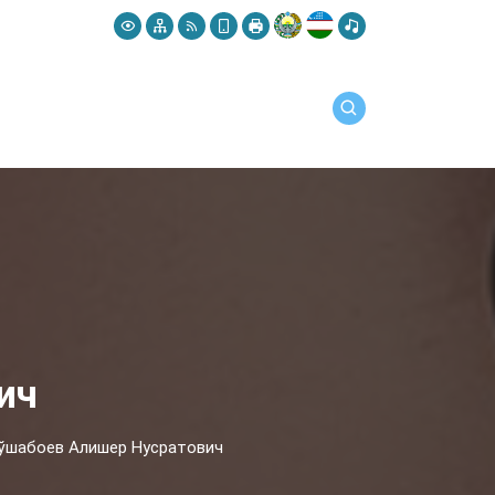
ич
ўшабоев Алишер Нусратович