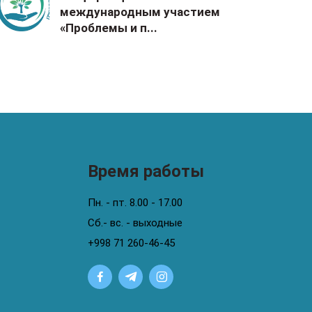
международным участием
«Проблемы и п...
и
Время работы
Пн. - пт. 8.00 - 17.00
Сб.- вс. - выходные
+998 71 260-46-45