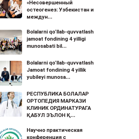
«Несовершенный
остеогенез: Узбекистан и
междун...
Bolalarni qo‘llab-quvvatlash
jamoat fondining 4 yilligi
munosabati bil...
Bolalarni qo‘llab-quvvatlash
Jamoat fondining 4 yillik
yubileyi munosa...
РЕСПУБЛИКА БОЛАЛАР
ОРТОПЕДИЯ МАРКАЗИ
КЛИНИК ОРДИНАТУРАГА
ҚАБУЛ ЭЪЛОН Қ...
Научно практическая
конференция с