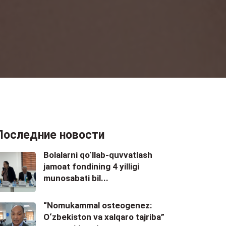
Последние новости
Bolalarni qo‘llab-quvvatlash
jamoat fondining 4 yilligi
munosabati bil...
“Nomukammal osteogenez:
O‘zbekiston va xalqaro tajriba”