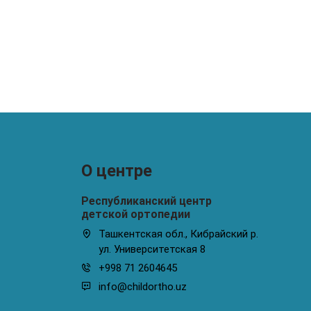
О центре
Республиканский центр
детской ортопедии
Ташкентская обл., Кибрайский р.
ул. Университетская 8
+998 71 2604645
info@childortho.uz